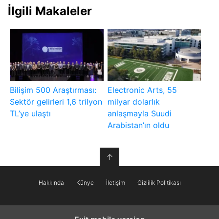
İlgili Makaleler
Bilişim 500 Araştırması:
Electronic Arts, 55
Sektör gelirleri 1,6 trilyon
milyar dolarlık
TL’ye ulaştı
anlaşmayla Suudi
Arabistan’ın oldu
↑
Hakkında
Künye
İletişim
Gizlilik Politikası