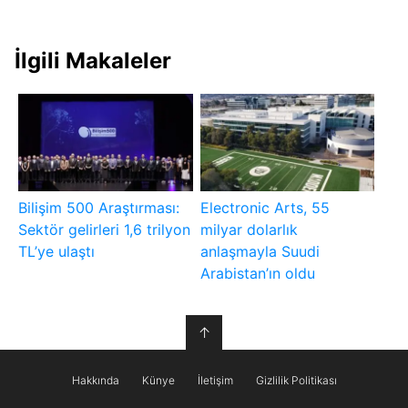
İlgili Makaleler
Bilişim 500 Araştırması:
Electronic Arts, 55
Sektör gelirleri 1,6 trilyon
milyar dolarlık
TL’ye ulaştı
anlaşmayla Suudi
Arabistan’ın oldu
↑
Hakkında
Künye
İletişim
Gizlilik Politikası