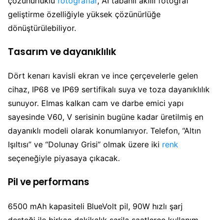
çözünürlüklü
fotoğraflar
, AI tabanlı akıllı fotoğraf
geliştirme özelliğiyle yüksek çözünürlüğe
dönüştürülebiliyor.
Tasarım ve dayanıklılık
Dört kenarı kavisli ekran ve ince çerçevelerle gelen
cihaz, IP68 ve IP69 sertifikalı suya ve toza dayanıklılık
sunuyor. Elmas kalkan cam ve darbe emici yapı
sayesinde V60, V serisinin bugüne kadar üretilmiş en
dayanıklı modeli olarak konumlanıyor. Telefon, “Altın
Işıltısı” ve “Dolunay Grisi” olmak üzere iki
renk
seçeneğiyle piyasaya çıkacak.
Pil ve performans
6500 mAh kapasiteli BlueVolt pil, 90W hızlı şarj
desteği ile birkaç dakikalık şarjla saatlerce kullanım