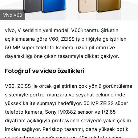
Vivo V60
vivo, V serisinin yeni modeli V60’ı tanıttı. Şirketin
açıklamasına göre V60, ZEISS iş birliğiyle geliştirilen
50 MP süper telefoto kamera, uzun pil ömrü ve
dayanıklılığı öne çıkan tasarımıyla dikkat çekiyor.
Fotoğraf ve video özellikleri
V60, ZEISS ile ortak geliştirilen çok yönlü görüntüleme
sistemiyle portre, manzara ve seyahat çekimlerinde
yüksek kalite sunmayı hedefliyor. 50 MP ZEISS süper
telefoto kamera, Sony IMX882 sensör ve f/2.65
diyafram açıklığıyla profesyonel seviyede yakın çekim
imkânı sağlıyor. Periskop tasarımı, daha yüksek optik
yakınlaştırma olanağı sunarken, 10x telefoto sahne