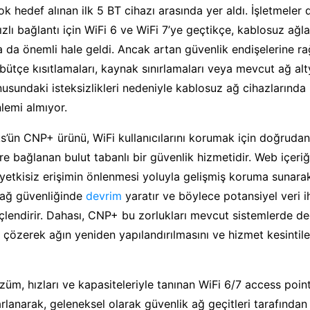
k hedef alınan ilk 5 BT cihazı arasında yer aldı. İşletmeler 
zlı bağlantı için WiFi 6 ve WiFi 7’ye geçtikçe, kablosuz ağla
da önemli hale geldi. Ancak artan güvenlik endişelerine r
bütçe kısıtlamaları, kaynak sınırlamaları veya mevcut ağ alty
usundaki isteksizlikleri nedeniyle kablosuz ağ cihazlarında
nlemi almıyor.
’ün CNP+ ürünü, WiFi kullanıcılarını korumak için doğruda
re bağlanan bulut tabanlı bir güvenlik hizmetidir. Web içeriğ
a yetkisiz erişimin önlenmesi yoluyla gelişmiş koruma sunar
n ağ güvenliğinde
devrim
yaratır ve böylece potansiyel veri ih
güçlendirir. Dahası, CNP+ bu zorlukları mevcut sistemlerde değ
çözerek ağın yeniden yapılandırılmasını ve hizmet kesintile
züm, hızları ve kapasiteleriyle tanınan WiFi 6/7 access point
lanarak, geleneksel olarak güvenlik ağ geçitleri tarafından