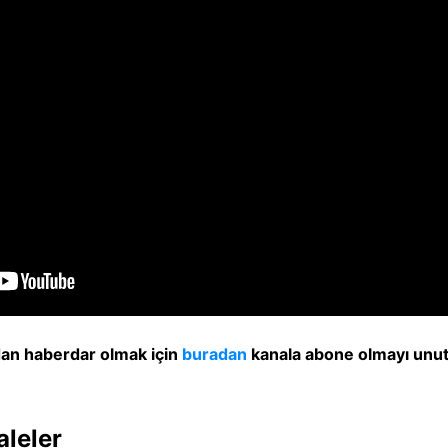
dan haberdar olmak için
buradan
kanala abone olmayı unu
aleler