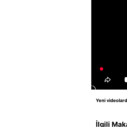
Yeni videolar
İlgili Mak