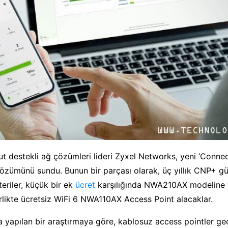
ut destekli ağ çözümleri lideri Zyxel Networks, yeni ‘Conne
özümünü sundu. Bunun bir parçası olarak, üç yıllık CNP+ güv
teriler, küçük bir ek
ücret
karşılığında NWA210AX modeline
rlikte ücretsiz WiFi 6 NWA110AX Access Point alacaklar.
yapılan bir araştırmaya göre, kablosuz access pointler geç