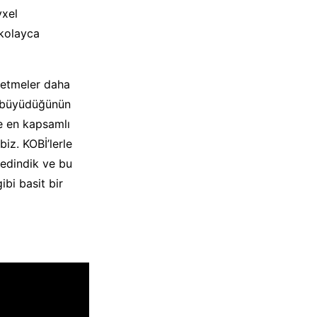
yxel
 kolayca
şletmeler daha
te büyüdüğünün
e en kapsamlı
z. KOBİ’lerle
r edindik ve bu
bi basit bir