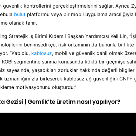
n güvenlik kontrollerini gerçekleştirmelerini sağlar. Ayrıca Z
Nebula
bulut
platformu veya bir mobil uygulama aracılığıyla
me olanak tanır.
ng Stratejik İş Birimi Kıdemli Başkan Yardımcısı Kell Lin, “İ
nolojilerini benimsedikçe, risk ortamının da bununla birlik
iyor. “Kablolu,
kablosuz
, mobil ve güvenlik dahil olmak üzer
 KOBİ segmentine sunma konusunda köklü bir geçmişe sahibi
miz sayesinde, yaşadıkları zorluklar hakkında değerli bilgile
lik uzmanlığımızla birleşerek kablosuz ağ güvenliğini CNP+ gi
kleme motivasyonunu oluşturdu.”
a Gezisi | Gemlik’te üretim nasıl yapılıyor?