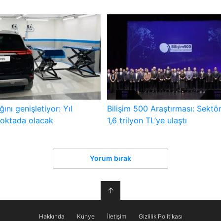
ını genişletiyor: Yıl
Bilişim 500 Araştırması: Sektör 
oktada olacak
1,6 trilyon TL’ye ulaştı
Yorum bırak
↑
Hakkında
Künye
İletişim
Gizlilik Politikası