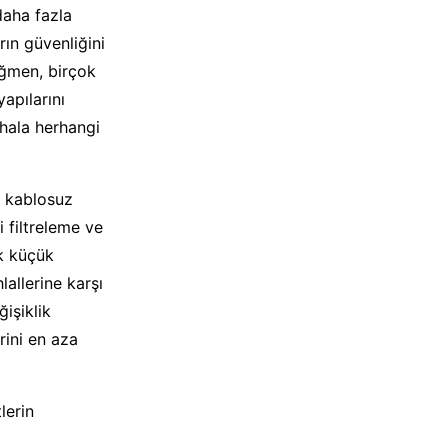
daha fazla
rın güvenliğini
ağmen, birçok
apılarını
 hala herhangi
n kablosuz
i filtreleme ve
ak küçük
lallerine karşı
işiklik
rini en aza
lerin