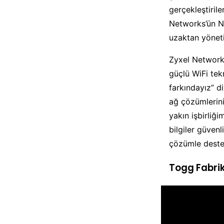
gerçekleştirile
Networks’ün 
uzaktan yöneti
Zyxel Networki
güçlü WiFi tek
farkındayız” d
ağ çözümlerini
yakın işbirliği
bilgiler güven
çözümle deste
Togg Fabrik