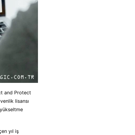
ct and Protect
enlik lisansı
 yükseltme
en yıl iş