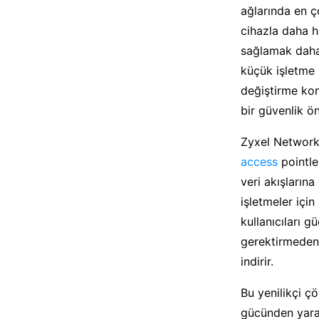
ağlarında en ço
cihazla daha hı
sağlamak daha 
küçük işletme 
değiştirme kon
bir güvenlik ö
Zyxel Networks
access
pointle
veri akışların
işletmeler içi
kullanıcıları 
gerektirmeden 
indirir.
Bu yenilikçi çö
gücünden yarar