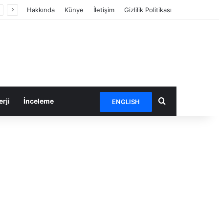
Hakkında
Künye
İletişim
Gizlilik Politikası
Arama yap ...
rji
İnceleme
ENGLISH