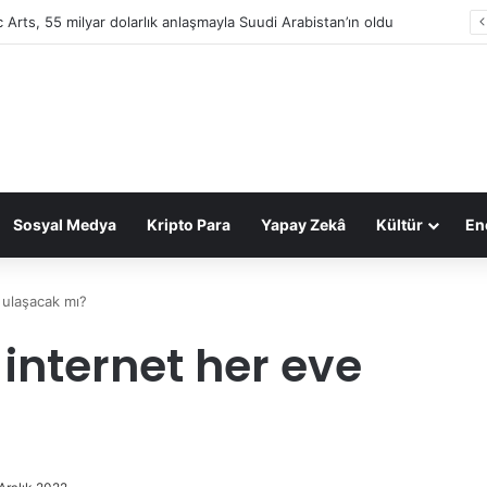
eepMind Türk mühendis Koray Kavukcuoğlu’na emanet
Sosyal Medya
Kripto Para
Yapay Zekâ
Kültür
Ene
 ulaşacak mı?
 internet her eve