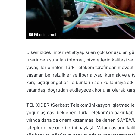
Fiber internet
Ülkemizdeki internet altyapısı en çok konuşulan gü
üzerinden sunulan internet, hizmetlerin kalitesi v
yavaş ilerlemeler, Türk Telekom tarafından mevcut 
yaşanan belirsizlikler ve fiber altyapı kurmak ve alt
karşılaştığı engeller ile bunların son kullanıcıya et
vatandaşı doğrudan etkileyecek konular olarak karşı
TELKODER (Serbest Telekomünikasyon İşletmeciler
yoğunlaşması beklenen Türk Telekom’un bakır kabl
yılında daha da önem kazanması beklenen SAYE/VU
taleplerini ve önerilerini paylaştı. Vatandaşların kali