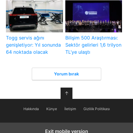
Togg servis ağını
Bilişim 500 Araştırması:
genişletiyor: Yıl sonunda
Sektör gelirleri 1,6 trilyon
64 noktada olacak
TL’ye ulaştı
Yorum bırak
↑
Hakkında
Künye
İletişim
Gizlilik Politikası
Exit mobile version