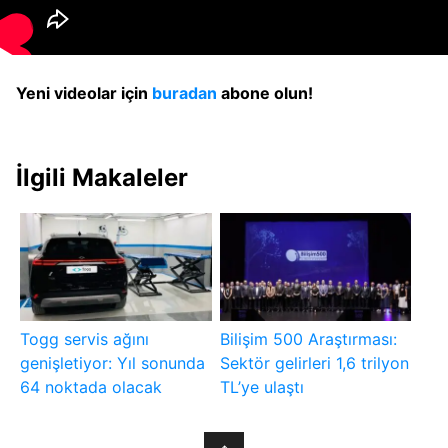
Yeni videolar için
buradan
abone olun!
İlgili Makaleler
Togg servis ağını
Bilişim 500 Araştırması:
genişletiyor: Yıl sonunda
Sektör gelirleri 1,6 trilyon
64 noktada olacak
TL’ye ulaştı