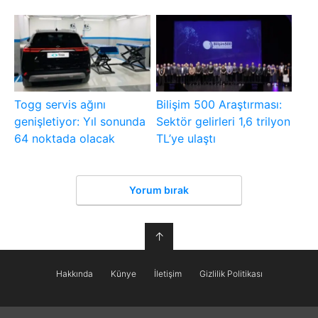
Togg servis ağını
Bilişim 500 Araştırması:
genişletiyor: Yıl sonunda
Sektör gelirleri 1,6 trilyon
64 noktada olacak
TL’ye ulaştı
Yorum bırak
↑
Hakkında
Künye
İletişim
Gizlilik Politikası