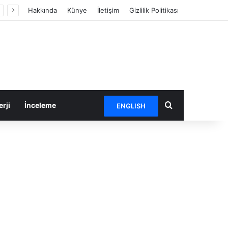
Hakkında
Künye
İletişim
Gizlilik Politikası
Arama yap ...
rji
İnceleme
ENGLISH