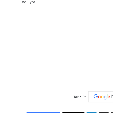
ediliyor.
Takip Et
LinkedIn
E-Posta ile paylaş