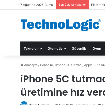
7 Ağustos 2026 Cuma
Son Dakika Haberleri
Electroni
Teknoloji
Otomotiv
Güvenlik
Oyun
Anasayfa
/
Donanım
/
iPhone 5C tutmadı, Apple 5S’in ür
iPhone 5C tutmad
üretimine hız ver