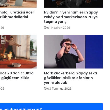
oloji üreticisi Acer
Nvidia’nın yeni hamlesi: Yapay
özlük modellerini
zekâyı veri merkezinden PC’ye
taşıma yarışı
026
01 Haziran 2026
ros 20 Sonic: Ultra
Mark Zuckerberg: Yapay zekâ
 güçlü temizlikle
gözlükleri akıllı telefonların
yerini alacak
026
03 Temmuz 2026
en ne düşünüyorsun?