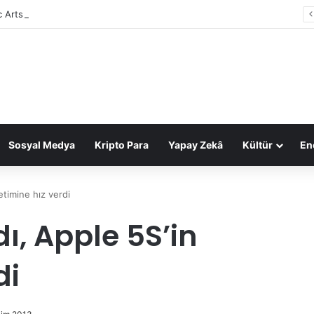
c Arts, 55 milyar dolarlık anlaşmayla Suudi Arabistan’ın oldu
Sosyal Medya
Kripto Para
Yapay Zekâ
Kültür
Ene
etimine hız verdi
ı, Apple 5S’in
di