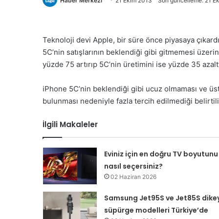
Haber Merkezi
21 Ekim 2013
Son güncelleme: 21 E
Teknoloji devi Apple, bir süre önce piyasaya çıkar
5C’nin satışlarının beklendiği gibi gitmemesi üzerin
yüzde 75 artırıp 5C’nin üretimini ise yüzde 35 azalttı
iPhone 5C’nin beklendiği gibi ucuz olmaması ve üst 
bulunması nedeniyle fazla tercih edilmediği belirtili
İlgili Makaleler
Eviniz için en doğru TV boyutunu
nasıl seçersiniz?
02 Haziran 2026
Samsung Jet95S ve Jet85S dike
süpürge modelleri Türkiye’de