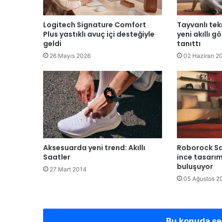
Logitech Signature Comfort
Tayvanlı tekn
Plus yastıklı avuç içi desteğiyle
yeni akıllı g
geldi
tanıttı
26 Mayıs 2026
02 Haziran 2
Aksesuarda yeni trend: Akıllı
Roborock Sa
Saatler
ince tasarım
buluşuyor
27 Mart 2014
05 Ağustos 2
Bu konuda s