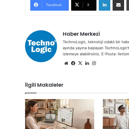
Facebook
X
Haber Merkezi
TechnoLogic, teknoloji odaklı bir habe
ayında yayına başlayan TechnoLogic’t
izlemeye alabilirsiniz. E-Posta: ileti
We
Fa
X
Lin
Ins
b
ce
ke
tag
sit
bo
dIn
ra
İlgili Makaleler
esi
ok
m