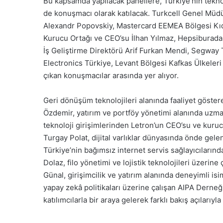
Bu kapsamda yapılacak panellere, Türkiye’nin teknolo
de konuşmacı olarak katılacak. Turkcell Genel Müd
Alexandr Popovskiy, Mastercard EEMEA Bölgesi Kı
Kurucu Ortağı ve CEO’su İlhan Yılmaz, Hepsibura
İş Geliştirme Direktörü Arif Furkan Mendi, Segway
Electronics Türkiye, Levant Bölgesi Kafkas Ülkeler
çıkan konuşmacılar arasında yer alıyor.
Geri dönüşüm teknolojileri alanında faaliyet göst
Özdemir, yatırım ve portföy yönetimi alanında uzma
teknoloji girişimlerinden Letron’un CEO’su ve kur
Turgay Polat, dijital varlıklar dünyasında önde g
Türkiye’nin bağımsız internet servis sağlayıcıları
Dolaz, filo yönetimi ve lojistik teknolojileri üzeri
Günal, girişimcilik ve yatırım alanında deneyiml
yapay zekâ politikaları üzerine çalışan AIPA Dern
katılımcılarla bir araya gelerek farklı bakış açılarıyl