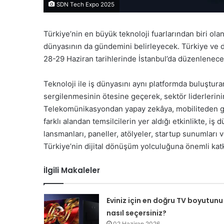
SDN Tech Expo 2025
Türkiye’nin en büyük teknoloji fuarlarından biri ola
dünyasının da gündemini belirleyecek. Türkiye ve d
28-29 Haziran tarihlerinde İstanbul’da düzenlenecek
Teknoloji ile iş dünyasını aynı platformda buluştu
sergilenmesinin ötesine geçerek, sektör liderlerinin 
Telekomünikasyondan yapay zekâya, mobiliteden gam
farklı alandan temsilcilerin yer aldığı etkinlikte, iş 
lansmanları, paneller, atölyeler, startup sunumları v
Türkiye’nin dijital dönüşüm yolculuğuna önemli katk
İlgili Makaleler
Eviniz için en doğru TV boyutunu
nasıl seçersiniz?
02 Haziran 2026