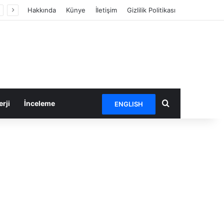
Hakkında
Künye
İletişim
Gizlilik Politikası
Arama yap ...
rji
İnceleme
ENGLISH