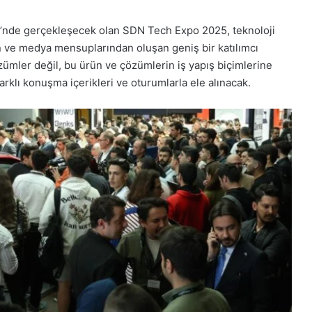
i’nde gerçekleşecek olan SDN Tech Expo 2025, teknoloji
en ve medya mensuplarından oluşan geniş bir katılımcı
zümler değil, bu ürün ve çözümlerin iş yapış biçimlerine
 farklı konuşma içerikleri ve oturumlarla ele alınacak.