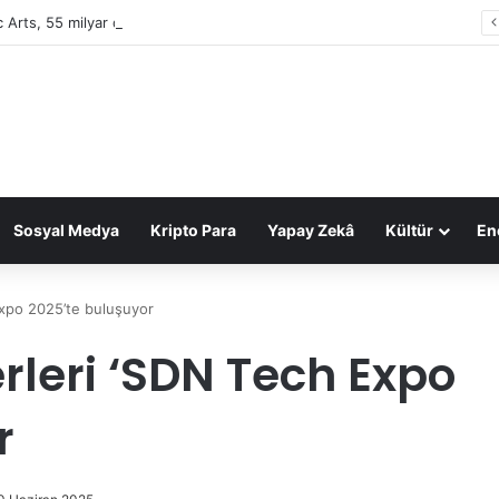
c Arts, 55 milyar dolarlık anlaşmayla Suudi Arabistan’ın oldu
Sosyal Medya
Kripto Para
Yapay Zekâ
Kültür
Ene
 Expo 2025’te buluşuyor
erleri ‘SDN Tech Expo
r