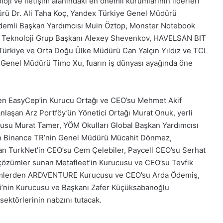
ji ve iletişim alanındaki en önemli kurumlarının liderleri
ürü Dr. Ali Taha Koç, Yandex Türkiye Genel Müdürü
demli Başkan Yardımcısı Muin Öztop, Monster Notebook
da Teknoloji Grup Başkanı Alexey Shevenkov, HAVELSAN BIT
 Türkiye ve Orta Doğu Ülke Müdürü Can Yalçın Yıldız ve TCL
i Genel Müdürü Timo Xu, fuarın iş dünyası ayağında öne
eren EasyCep’in Kurucu Ortağı ve CEO’su Mehmet Akif
nlaşan Arz Portföy’ün Yönetici Ortağı Murat Onuk, yerli
ucusu Murat Tamer, YÖM Okulları Global Başkan Yardımcısı
elen Binance TR’nin Genel Müdürü Mücahit Dönmez,
ndan TurkNet’in CEO’su Cem Çelebiler, Paycell CEO’su Serhat
ne çözümler sunan Metafleet’in Kurucusu ve CEO’su Tevfik
i isimlerden ARDVENTURE Kurucusu ve CEO’su Arda Ödemiş,
eği’nin Kurucusu ve Başkanı Zafer Küçüksabanoğlu
a sektörlerinin nabzını tutacak.