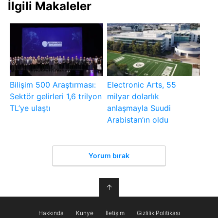
İlgili Makaleler
Bilişim 500 Araştırması:
Electronic Arts, 55
Sektör gelirleri 1,6 trilyon
milyar dolarlık
TL’ye ulaştı
anlaşmayla Suudi
Arabistan’ın oldu
Yorum bırak
↑
Hakkında
Künye
İletişim
Gizlilik Politikası