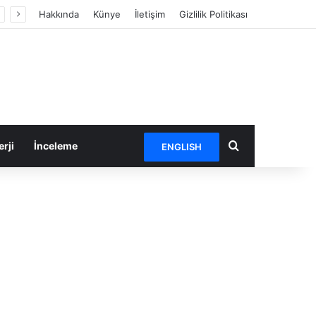
Hakkında
Künye
İletişim
Gizlilik Politikası
Arama yap ...
rji
İnceleme
ENGLISH