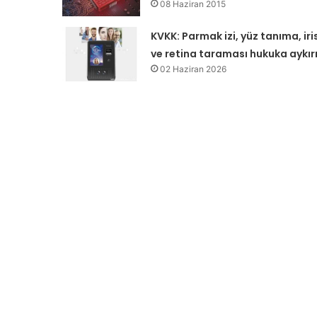
08 Haziran 2015
KVKK: Parmak izi, yüz tanıma, iri
ve retina taraması hukuka aykır
02 Haziran 2026