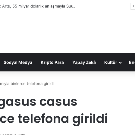
c Arts, 55 milyar dolarlık anlaşmayla Suudi Arabistan’ın oldu
Sosyal Medya
Kripto Para
Yapay Zekâ
Kültür
Ene
mıyla binlerce telefona girildi
Pegasus casus
ce telefona girildi