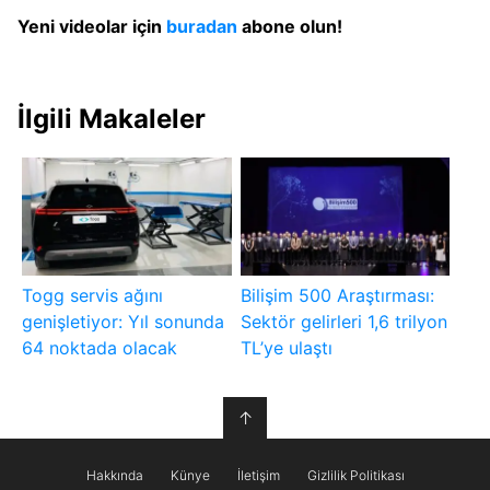
Yeni videolar için
buradan
abone olun!
İlgili Makaleler
Togg servis ağını
Bilişim 500 Araştırması:
genişletiyor: Yıl sonunda
Sektör gelirleri 1,6 trilyon
64 noktada olacak
TL’ye ulaştı
↑
Hakkında
Künye
İletişim
Gizlilik Politikası