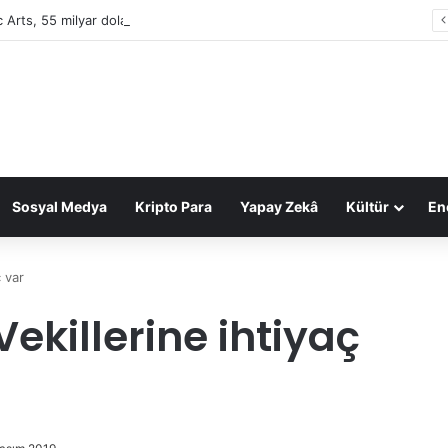
c Arts, 55 milyar dolarlık anlaşmayla Suudi Arabistan’ın oldu
Sosyal Medya
Kripto Para
Yapay Zekâ
Kültür
Ene
 var
ekillerine ihtiyaç