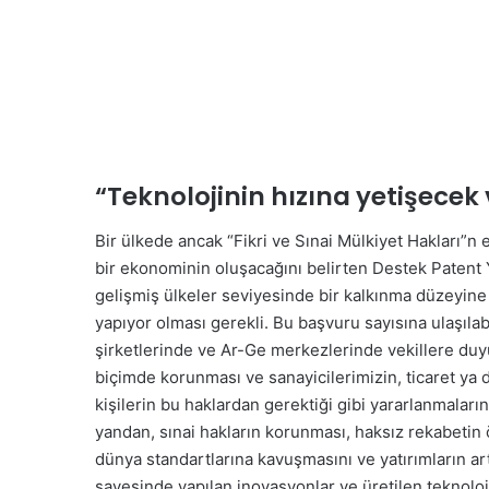
“Teknolojinin hızına yetişecek
Bir ülkede ancak “Fikri ve Sınai Mülkiyet Hakları”n
bir ekonominin oluşacağını belirten Destek Paten
gelişmiş ülkeler seviyesinde bir kalkınma düzeyine 
yapıyor olması gerekli. Bu başvuru sayısına ulaşılab
şirketlerinde ve Ar-Ge merkezlerinde vekillere duyul
biçimde korunması ve sanayicilerimizin, ticaret ya 
kişilerin bu haklardan gerektiği gibi yararlanmaların
yandan, sınai hakların korunması, haksız rekabetin ö
dünya standartlarına kavuşmasını ve yatırımların a
sayesinde yapılan inovasyonlar ve üretilen teknolo