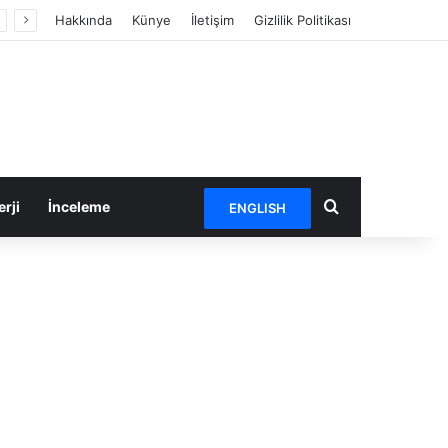
Hakkında
Künye
İletişim
Gizlilik Politikası
Arama yap ...
rji
İnceleme
ENGLISH