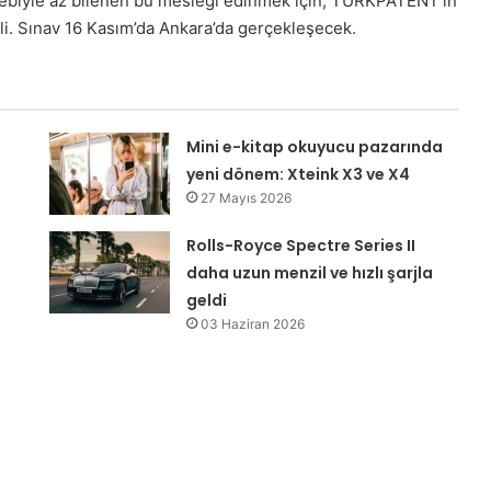
ebebiyle az bilenen bu mesleği edinmek için; TURKPATENT’in
kli. Sınav 16 Kasım’da Ankara’da gerçekleşecek.
Mini e-kitap okuyucu pazarında
yeni dönem: Xteink X3 ve X4
27 Mayıs 2026
Rolls-Royce Spectre Series II
daha uzun menzil ve hızlı şarjla
geldi
03 Haziran 2026