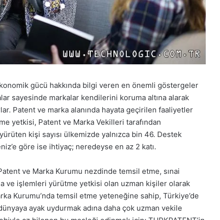
e ekonomik gücü hakkında bilgi veren en önemli göstergeler
alar sayesinde markalar kendilerini koruma altına alarak
r. Patent ve marka alanında hayata geçirilen faaliyetler
me yetkisi, Patent ve Marka Vekilleri tarafından
yürüten kişi sayısı ülkemizde yalnızca bin 46. Destek
z’e göre ise ihtiyaç; neredeyse en az 2 katı.
k Patent ve Marka Kurumu nezdinde temsil etme, sınai
a ve işlemleri yürütme yetkisi olan uzman kişiler olarak
Marka Kurumu’nda temsil etme yeteneğine sahip, Türkiye’de
en dünyaya ayak uydurmak adına daha çok uzman vekile