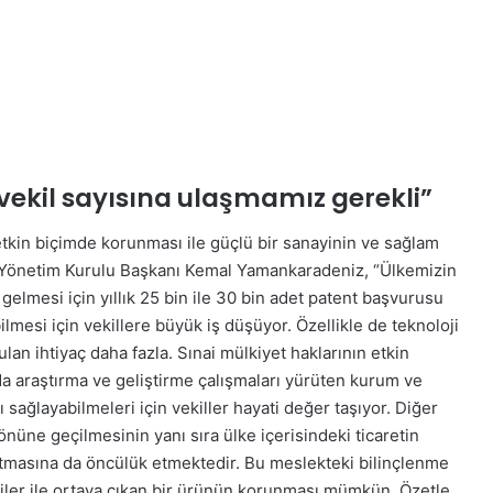
 vekil sayısına ulaşmamız gerekli”
 etkin biçimde korunması ile güçlü bir sanayinin ve sağlam
t Yönetim Kurulu Başkanı Kemal Yamankaradeniz, “Ülkemizin
gelmesi için yıllık 25 bin ile 30 bin adet patent başvurusu
ilmesi için vekillere büyük iş düşüyor. Özellikle de teknoloji
an ihtiyaç daha fazla. Sınai mülkiyet haklarının etkin
da araştırma ve geliştirme çalışmaları yürüten kurum ve
ı sağlayabilmeleri için vekiller hayati değer taşıyor. Diğer
nüne geçilmesinin yanı sıra ülke içerisindeki ticaretin
rtmasına da öncülük etmektedir. Bu meslekteki bilinçlenme
jiler ile ortaya çıkan bir ürünün korunması mümkün. Özetle,