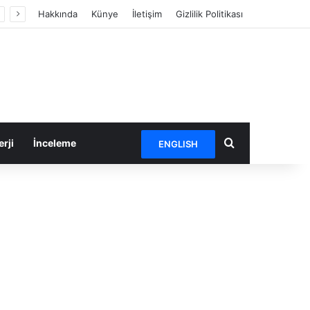
Hakkında
Künye
İletişim
Gizlilik Politikası
Arama yap ...
rji
İnceleme
ENGLISH