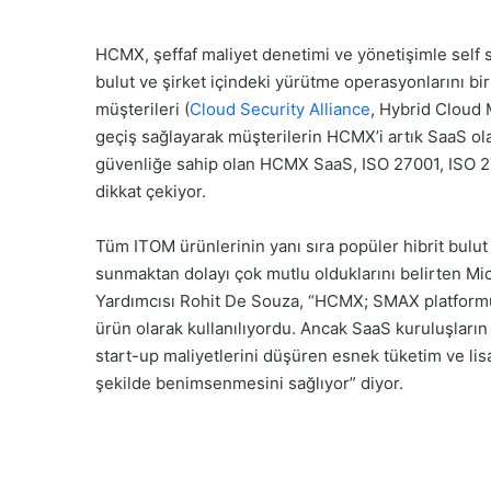
HCMX, şeffaf maliyet denetimi ve yönetişimle self s
bulut ve şirket içindeki yürütme operasyonlarını bi
müşterileri (
Cloud Security Alliance
, Hybrid Cloud 
geçiş sağlayarak müşterilerin HCMX’i artık SaaS ol
güvenliğe sahip olan HCMX SaaS, ISO 27001, ISO 27
dikkat çekiyor.
Tüm ITOM ürünlerinin yanı sıra popüler hibrit bulut
sunmaktan dolayı çok mutlu olduklarını belirten 
Yardımcısı Rohit De Souza, “HCMX; SMAX platformum
ürün olarak kullanılıyordu. Ancak SaaS kuruluşların
start-up maliyetlerini düşüren esnek tüketim ve li
şekilde benimsenmesini sağlıyor” diyor.