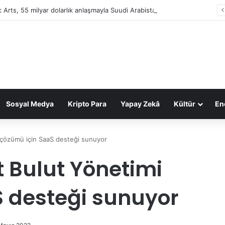
c Arts, 55 milyar dolarlık anlaşmayla Suudi Arabistan’ın oldu
Sosyal Medya
Kripto Para
Yapay Zekâ
Kültür
Ene
 çözümü için SaaS desteği sunuyor
t Bulut Yönetimi
 desteği sunuyor