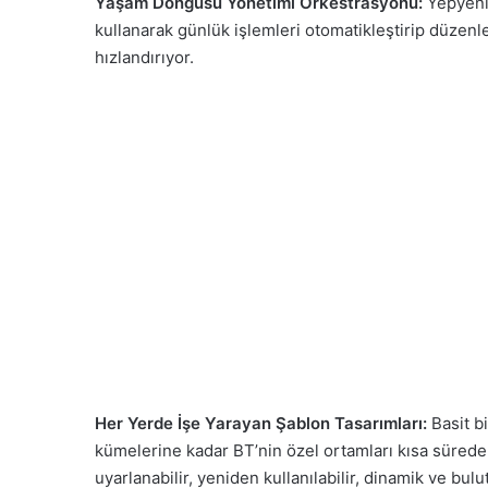
Yaşam Döngüsü Yönetimi Orkestrasyonu:
Yepyeni 
kullanarak günlük işlemleri otomatikleştirip düzenl
hızlandırıyor.
Her Yerde İşe Yarayan Şablon Tasarımları:
Basit b
kümelerine kadar BT’nin özel ortamları kısa sürede 
uyarlanabilir, yeniden kullanılabilir, dinamik ve bul