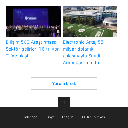
Bilişim 500 Araştırması:
Electronic Arts, 55
Sektör gelirleri 1,6 trilyon
milyar dolarlık
TL’ye ulaştı
anlaşmayla Suudi
Arabistan’ın oldu
Yorum bırak
↑
Hakkında
Künye
İletişim
Gizlilik Politikası