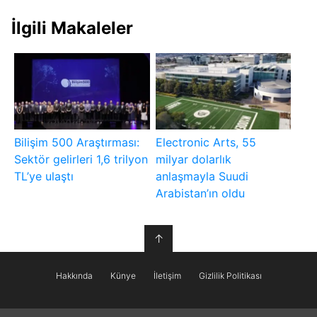
İlgili Makaleler
Bilişim 500 Araştırması:
Electronic Arts, 55
Sektör gelirleri 1,6 trilyon
milyar dolarlık
TL’ye ulaştı
anlaşmayla Suudi
Arabistan’ın oldu
↑
Hakkında
Künye
İletişim
Gizlilik Politikası