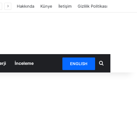
Hakkında
Künye
İletişim
Gizlilik Politikası
Arama yap ...
rji
İnceleme
ENGLISH