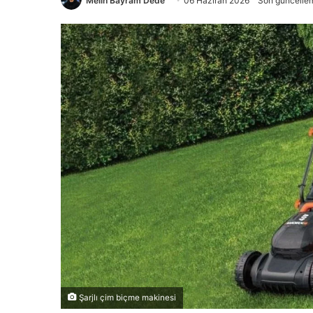
Melih Bayram Dede
06 Haziran 2026
Son güncelle
Şarjlı çim biçme makinesi