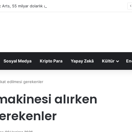
c Arts, 55 milyar dolarlık anlaşmayla Suudi Arabistan’ın oldu
Sosyal Medya
Kripto Para
Yapay Zekâ
Kültür
Ene
ikkat edilmesi gerekenler
makinesi alırken
gerekenler