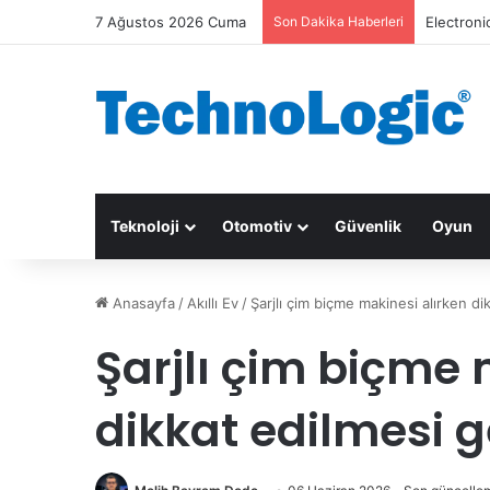
7 Ağustos 2026 Cuma
Son Dakika Haberleri
Electroni
Teknoloji
Otomotiv
Güvenlik
Oyun
Anasayfa
/
Akıllı Ev
/
Şarjlı çim biçme makinesi alırken d
Şarjlı çim biçme 
dikkat edilmesi 