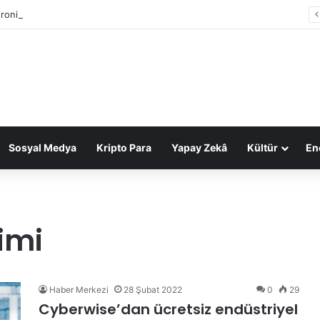
tronic Arts, 55 milyar dolarlık anlaşmayla Suudi Arabistan’ın oldu
Sosyal Medya
Kripto Para
Yapay Zekâ
Kültür
Ene
imi
Haber Merkezi
28 Şubat 2022
0
29
Cyberwise’dan ücretsiz endüstriyel