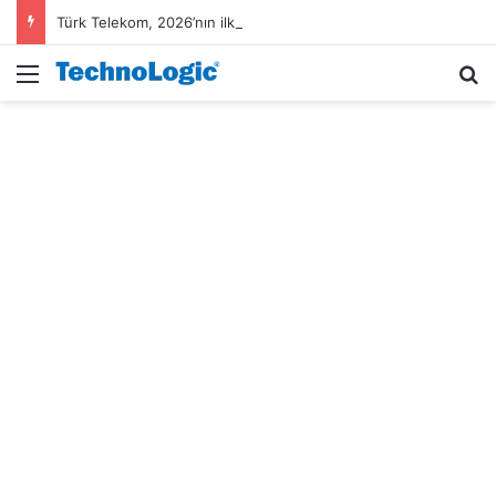
Türk Telekom, 2026’nın ilk yarısında gelirini yüzde 9 artırdı
Menü
A