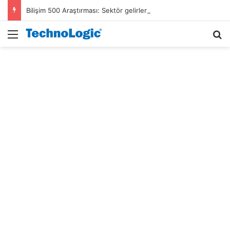
Bilişim 500 Araştırması: Sektör gelirleri 1,6 trilyon TL’ye ulaştı
Menü
A