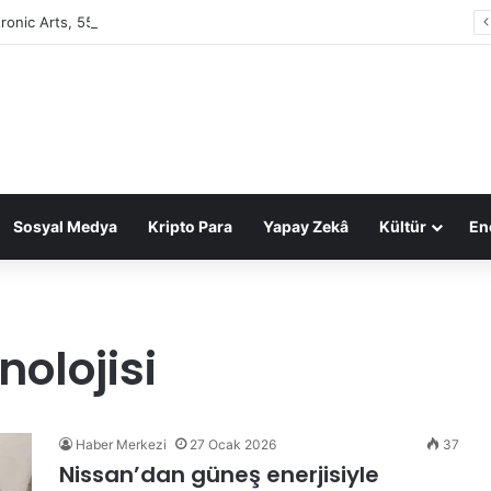
tronic Arts, 55 milyar dolarlık anlaşmayla Suudi Arabistan’ın oldu
Sosyal Medya
Kripto Para
Yapay Zekâ
Kültür
Ene
nolojisi
Haber Merkezi
27 Ocak 2026
37
Nissan’dan güneş enerjisiyle