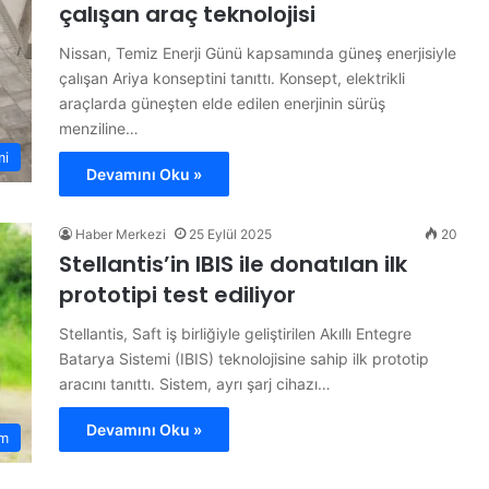
çalışan araç teknolojisi
Nissan, Temiz Enerji Günü kapsamında güneş enerjisiyle
çalışan Ariya konseptini tanıttı. Konsept, elektrikli
araçlarda güneşten elde edilen enerjinin sürüş
menziline…
mi
Devamını Oku »
Haber Merkezi
25 Eylül 2025
20
Stellantis’in IBIS ile donatılan ilk
prototipi test ediliyor
Stellantis, Saft iş birliğiyle geliştirilen Akıllı Entegre
Batarya Sistemi (IBIS) teknolojisine sahip ilk prototip
aracını tanıttı. Sistem, ayrı şarj cihazı…
Devamını Oku »
m