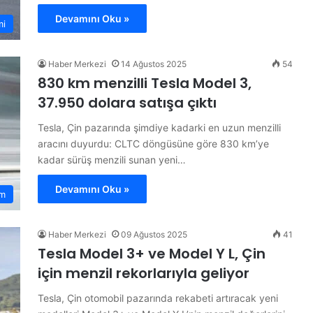
Devamını Oku »
mi
Haber Merkezi
14 Ağustos 2025
54
830 km menzilli Tesla Model 3,
37.950 dolara satışa çıktı
Tesla, Çin pazarında şimdiye kadarki en uzun menzilli
aracını duyurdu: CLTC döngüsüne göre 830 km’ye
kadar sürüş menzili sunan yeni…
Devamını Oku »
m
Haber Merkezi
09 Ağustos 2025
41
Tesla Model 3+ ve Model Y L, Çin
için menzil rekorlarıyla geliyor
Tesla, Çin otomobil pazarında rekabeti artıracak yeni