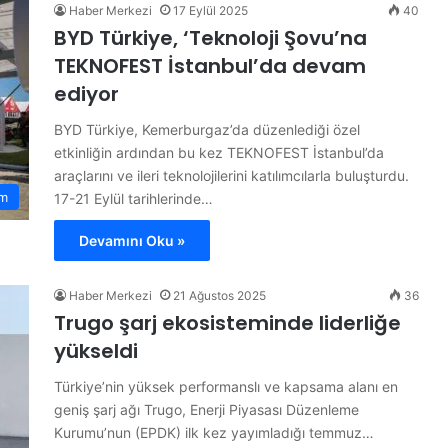
Haber Merkezi
17 Eylül 2025
40
BYD Türkiye, ‘Teknoloji Şovu’na
TEKNOFEST İstanbul’da devam
ediyor
BYD Türkiye, Kemerburgaz’da düzenlediği özel
etkinliğin ardından bu kez TEKNOFEST İstanbul’da
araçlarını ve ileri teknolojilerini katılımcılarla buluşturdu.
m
17-21 Eylül tarihlerinde…
Devamını Oku »
Haber Merkezi
21 Ağustos 2025
36
Trugo şarj ekosisteminde liderliğe
yükseldi
Türkiye’nin yüksek performanslı ve kapsama alanı en
geniş şarj ağı Trugo, Enerji Piyasası Düzenleme
Kurumu’nun (EPDK) ilk kez yayımladığı temmuz…