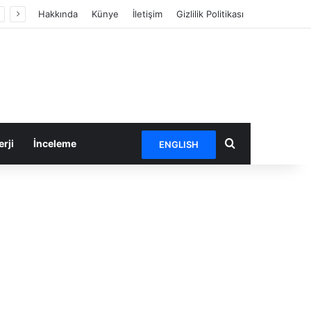
Hakkında
Künye
İletişim
Gizlilik Politikası
Arama yap ...
rji
İnceleme
ENGLISH