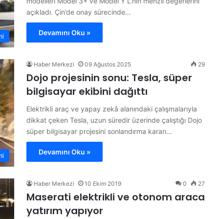
modelleri Model 3+ ve Model Y L’nin menzil değerlerini
açıkladı. Çin’de onay sürecinde…
Devamını Oku »
mi
Haber Merkezi
09 Ağustos 2025
29
Dojo projesinin sonu: Tesla, süper
bilgisayar ekibini dağıttı
Elektrikli araç ve yapay zekâ alanındaki çalışmalarıyla
dikkat çeken Tesla, uzun süredir üzerinde çalıştığı Dojo
süper bilgisayar projesini sonlandırma kararı…
Devamını Oku »
mi
Haber Merkezi
10 Ekim 2019
0
27
Maserati elektrikli ve otonom araca
yatırım yapıyor