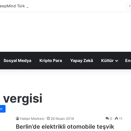
eepMind Türk mühendis Koray Kavukcuoğlu’na emanet
Sosyal Medya
Kripto Para
Yapay Zekâ
Kültür
Ene
 vergisi
m
Haber Merkezi
26 Nisan 2016
0
11
Berlin’de elektrikli otomobile teşvik