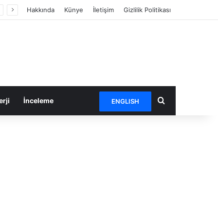
Hakkında
Künye
İletişim
Gizlilik Politikası
Arama yap ...
rji
İnceleme
ENGLISH