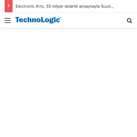
Electronic Arts, 55 milyar dolarlık anlaşmayla Suudi Arabistan’ın oldu
Menü
A