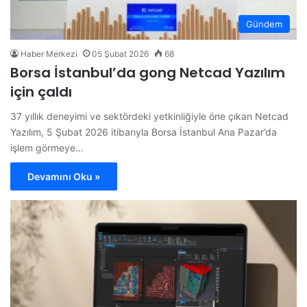
Gündem
Haber Merkezi
05 Şubat 2026
68
Borsa İstanbul’da gong Netcad Yazılım
için çaldı
37 yıllık deneyimi ve sektördeki yetkinliğiyle öne çıkan Netcad
Yazılım, 5 Şubat 2026 itibarıyla Borsa İstanbul Ana Pazar’da
işlem görmeye…
Devamını Oku »