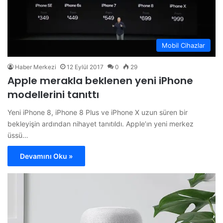
Mobil Cihazlar
Haber Merkezi
12 Eylül 2017
0
29
Apple merakla beklenen yeni iPhone
modellerini tanıttı
Yeni iPhone 8, iPhone 8 Plus ve iPhone X uzun süren bir
bekleyişin ardından nihayet tanıtıldı. Apple’ın yeni merkez
üssü…
Devamını Oku »