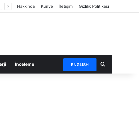
Hakkında
Künye
İletişim
Gizlilik Politikası
Arama yap ...
rji
İnceleme
ENGLISH