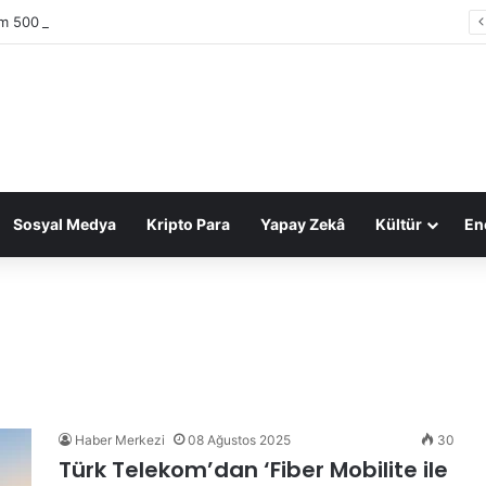
im 500 Araştırması: Sektör gelirleri 1,6 trilyon TL’ye ulaştı
Sosyal Medya
Kripto Para
Yapay Zekâ
Kültür
Ene
Haber Merkezi
08 Ağustos 2025
30
Türk Telekom’dan ‘Fiber Mobilite ile