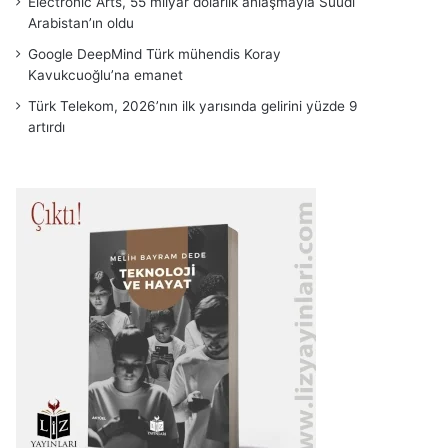
Electronic Arts, 55 milyar dolarlık anlaşmayla Suudi
Arabistan’ın oldu
Google DeepMind Türk mühendis Koray
Kavukcuoğlu’na emanet
Türk Telekom, 2026’nın ilk yarısında gelirini yüzde 9
artırdı