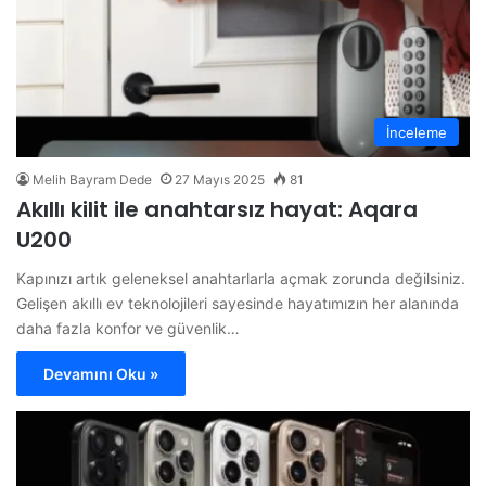
İnceleme
Melih Bayram Dede
27 Mayıs 2025
81
Akıllı kilit ile anahtarsız hayat: Aqara
U200
Kapınızı artık geleneksel anahtarlarla açmak zorunda değilsiniz.
Gelişen akıllı ev teknolojileri sayesinde hayatımızın her alanında
daha fazla konfor ve güvenlik…
Devamını Oku »