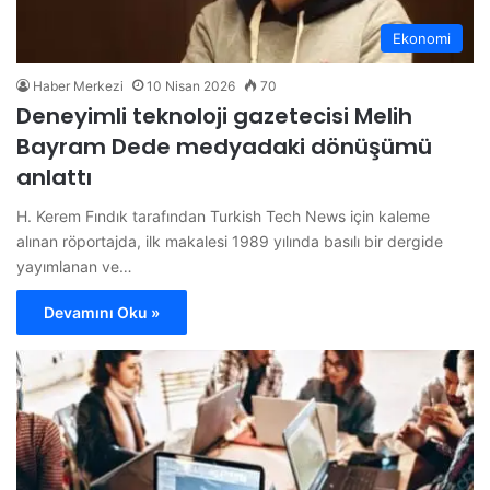
Ekonomi
Haber Merkezi
10 Nisan 2026
70
Deneyimli teknoloji gazetecisi Melih
Bayram Dede medyadaki dönüşümü
anlattı
H. Kerem Fındık tarafından Turkish Tech News için kaleme
alınan röportajda, ilk makalesi 1989 yılında basılı bir dergide
yayımlanan ve…
Devamını Oku »