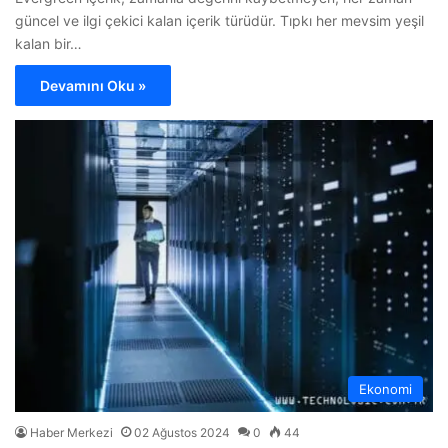
güncel ve ilgi çekici kalan içerik türüdür. Tıpkı her mevsim yeşil
kalan bir…
Devamını Oku »
Ekonomi
Haber Merkezi
02 Ağustos 2024
0
44