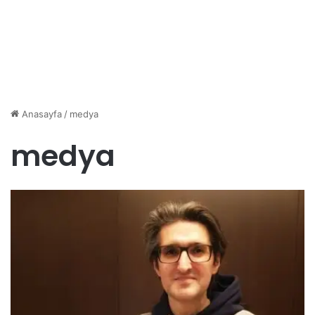
Anasayfa
/
medya
medya