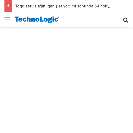
Togg servis ağını genişletiyor: Yıl sonunda 64 noktada olacak
Menü
A