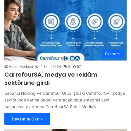
Ekonomi
Haber Merkezi
11 Ekim 2024
0
57
CarrefourSA, medya ve reklâm
sektörüne girdi
Sabancı Holding ve Carrefour Grup iştiraki CarrefourSA, medya
sektöründe katma değer yaratacak data entegreli yeni
pazarlama platformu CarrefourSA Retail Media’yı…
Devamını Oku »