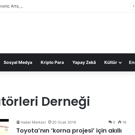
tronic Arts, 55 milyar dolarlık anlaşmayla Suudi Arabistan’ın oldu
Sosyal Medya
Kripto Para
Yapay Zekâ
Kültür
Ene
törleri Derneği
Haber Merkezi
20 Ocak 2016
0
16
Toyota’nın ‘korna projesi’ için akıllı