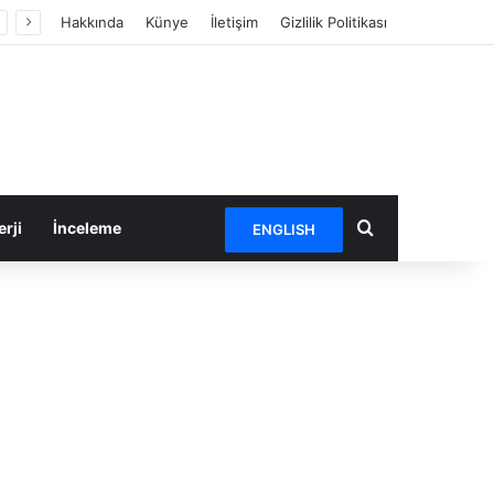
Hakkında
Künye
İletişim
Gizlilik Politikası
Arama yap ...
rji
İnceleme
ENGLISH