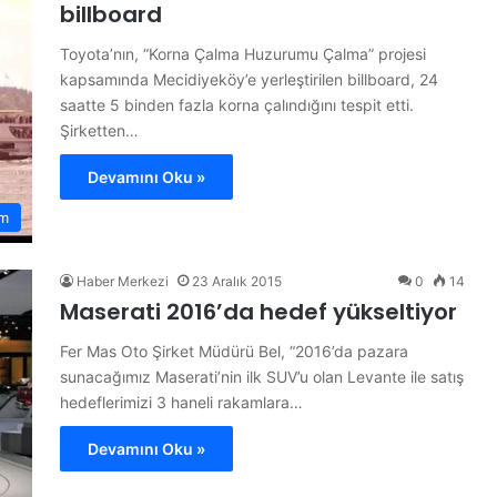
billboard
Toyota’nın, “Korna Çalma Huzurumu Çalma” projesi
kapsamında Mecidiyeköy’e yerleştirilen billboard, 24
saatte 5 binden fazla korna çalındığını tespit etti.
Şirketten…
Devamını Oku »
m
Haber Merkezi
23 Aralık 2015
0
14
Maserati 2016’da hedef yükseltiyor
Fer Mas Oto Şirket Müdürü Bel, “2016’da pazara
sunacağımız Maserati’nin ilk SUV’u olan Levante ile satış
hedeflerimizi 3 haneli rakamlara…
Devamını Oku »