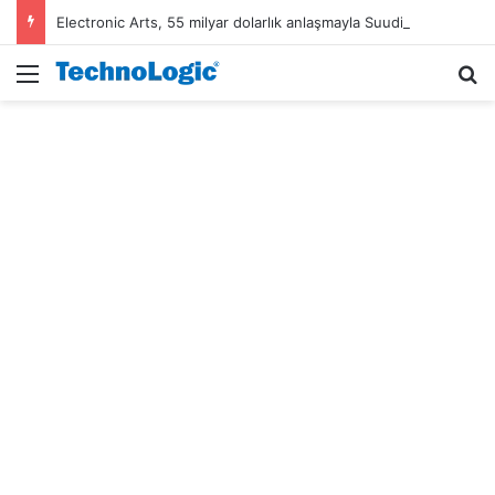
Electronic Arts, 55 milyar dolarlık anlaşmayla Suudi Arabistan’ın oldu
Menü
A