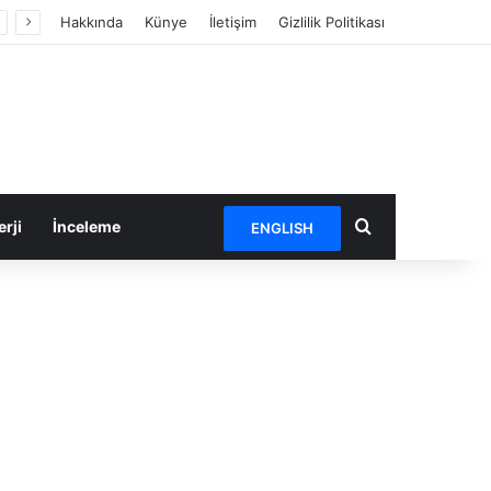
Hakkında
Künye
İletişim
Gizlilik Politikası
Arama yap ...
rji
İnceleme
ENGLISH