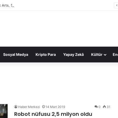
c Arts, 55 milyar dolarlık anlaşmayla Suudi Arabistan’ın oldu
Sosyal Medya
Kripto Para
Yapay Zekâ
Kültür
Ene
Haber Merkezi
14 Mart 2019
0
31
Robot nüfusu 2,5 milyon oldu