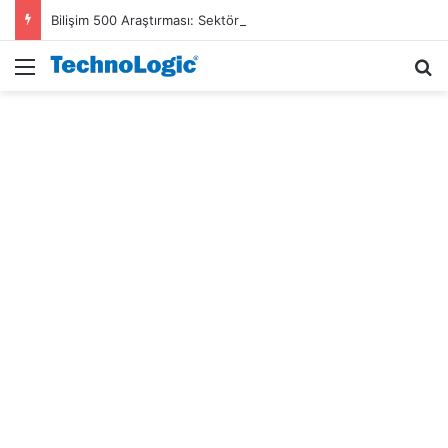
Bilişim 500 Araştırması: Sektör gelirleri 1,6 trilyon TL’ye ulaştı
Menü
A