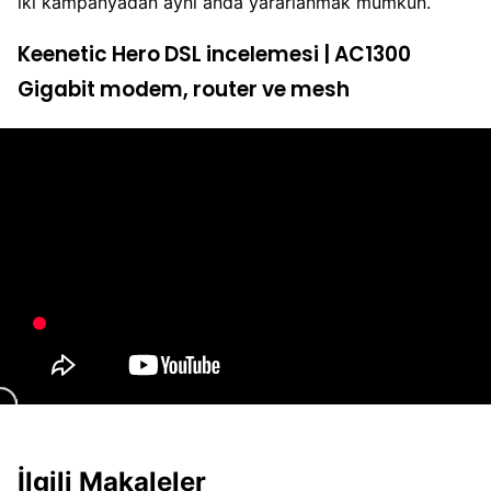
iki kampanyadan aynı anda yararlanmak mümkün.
Keenetic Hero DSL incelemesi | AC1300
Gigabit modem, router ve mesh
İlgili Makaleler