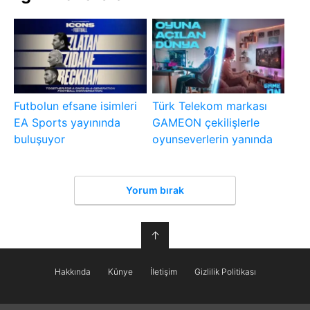
Futbolun efsane isimleri
Türk Telekom markası
EA Sports yayınında
GAMEON çekilişlerle
buluşuyor
oyunseverlerin yanında
Yorum bırak
↑
Hakkında
Künye
İletişim
Gizlilik Politikası