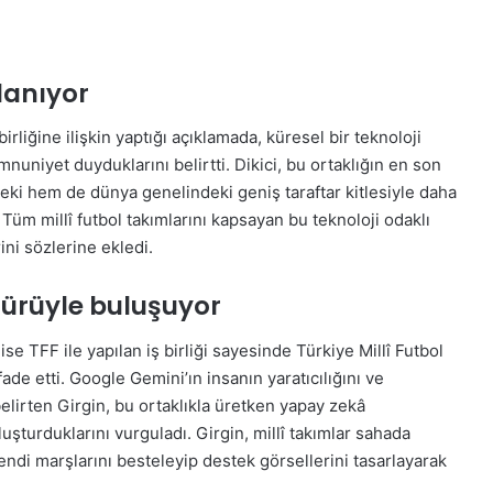
lanıyor
rliğine ilişkin yaptığı açıklamada, küresel bir teknoloji
niyet duyduklarını belirtti. Dikici, bu ortaklığın en son
deki hem de dünya genelindeki geniş taraftar kitlesiyle daha
 Tüm millî futbol takımlarını kapsayan bu teknoloji odaklı
ini sözlerine ekledi.
ltürüyle buluşuyor
e TFF ile yapılan iş birliği sayesinde Türkiye Millî Futbol
de etti. Google Gemini’ın insanın yaratıcılığını ve
belirten Girgin, bu ortaklıkla üretken yapay zekâ
uşturduklarını vurguladı. Girgin, millî takımlar sahada
ndi marşlarını besteleyip destek görsellerini tasarlayarak