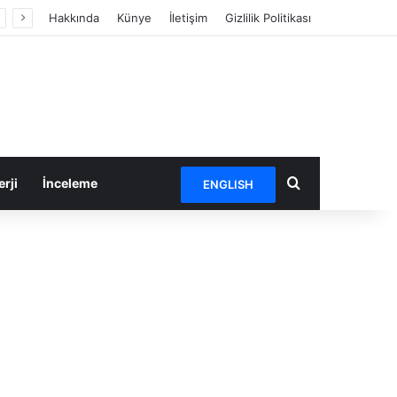
Hakkında
Künye
İletişim
Gizlilik Politikası
Arama yap ...
rji
İnceleme
ENGLISH