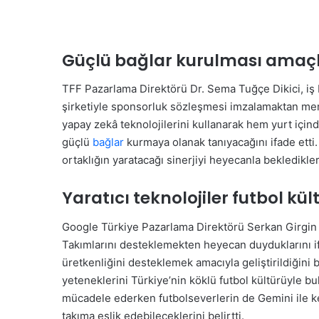
Güçlü bağlar kurulması amaç
TFF Pazarlama Direktörü Dr. Sema Tuğçe Dikici, iş bi
şirketiyle sponsorluk sözleşmesi imzalamaktan memnu
yapay zekâ teknolojilerini kullanarak hem yurt için
güçlü
bağlar
kurmaya olanak tanıyacağını ifade etti.
ortaklığın yaratacağı sinerjiyi heyecanla bekledikler
Yaratıcı teknolojiler futbol kü
Google Türkiye Pazarlama Direktörü Serkan Girgin is
Takımlarını desteklemekten heyecan duyduklarını ifa
üretkenliğini desteklemek amacıyla geliştirildiğini 
yeteneklerini Türkiye’nin köklü futbol kültürüyle bul
mücadele ederken futbolseverlerin de Gemini ile ke
takıma eşlik edebileceklerini belirtti.