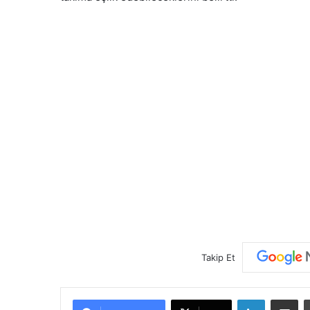
Takip Et
LinkedIn
E-Posta ile paylaş