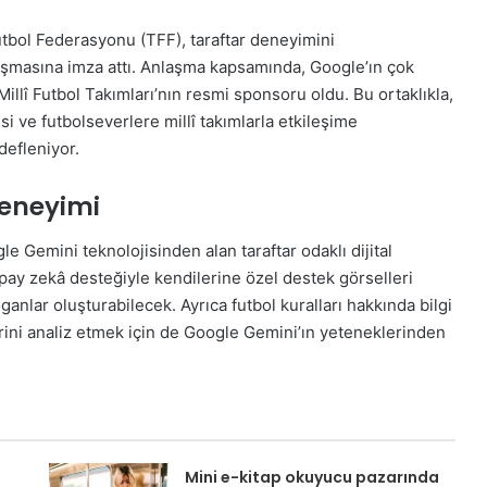
utbol Federasyonu (TFF), taraftar deneyimini
nlaşmasına imza attı. Anlaşma kapsamında, Google’ın çok
llî Futbol Takımları’nın resmi sponsoru oldu. Bu ortaklıkla,
si ve futbolseverlere millî takımlarla etkileşime
defleniyor.
deneyimi
e Gemini teknolojisinden alan taraftar odaklı dijital
apay zekâ desteğiyle kendilerine özel destek görselleri
ganlar oluşturabilecek. Ayrıca futbol kuralları hakkında bilgi
rini analiz etmek için de Google Gemini’ın yeteneklerinden
Mini e-kitap okuyucu pazarında