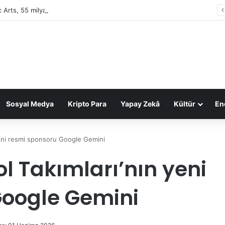
c Arts, 55 milyar dolarlık anlaşmayla Suudi Arabistan’ın oldu
Sosyal Medya
Kripto Para
Yapay Zekâ
Kültür
Ene
 yeni resmi sponsoru Google Gemini
ol Takımları’nın yeni
Google Gemini