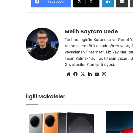
Facebook
X
Melih Bayram Dede
TechnoLogic'in Kurucusu ve Genel Yay
teknoloji editörü olarak görev yaptı, 
yayımlanan “İnternet”, Liz Yayınları 
İnsan Kalmak" adlı üç kitabın yazarı. 
Gazeteciler Cemiyeti üyesi.
We
Fa
X
Lin
Yo
Ins
b
ce
ke
uT
tag
sit
bo
dIn
ub
ra
İlgili Makaleler
esi
ok
e
m