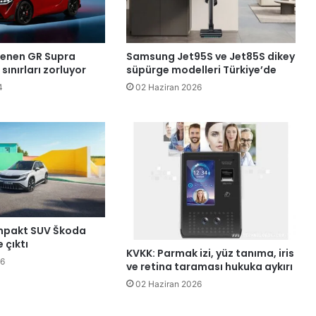
lenen GR Supra
Samsung Jet95S ve Jet85S dikey
sınırları zorluyor
süpürge modelleri Türkiye’de
4
02 Haziran 2026
kompakt SUV Škoda
 çıktı
KVKK: Parmak izi, yüz tanıma, iris
26
ve retina taraması hukuka aykırı
02 Haziran 2026