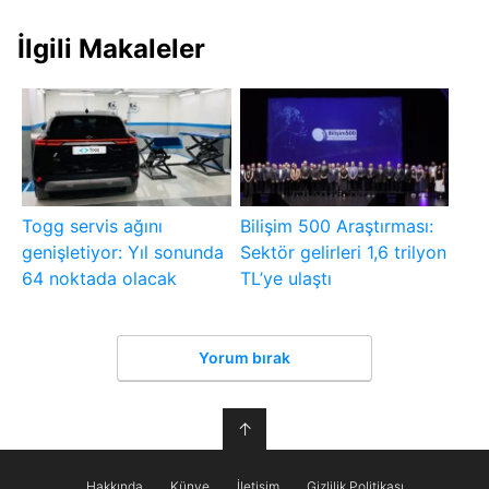
İlgili Makaleler
Togg servis ağını
Bilişim 500 Araştırması:
genişletiyor: Yıl sonunda
Sektör gelirleri 1,6 trilyon
64 noktada olacak
TL’ye ulaştı
Yorum bırak
↑
Hakkında
Künye
İletişim
Gizlilik Politikası