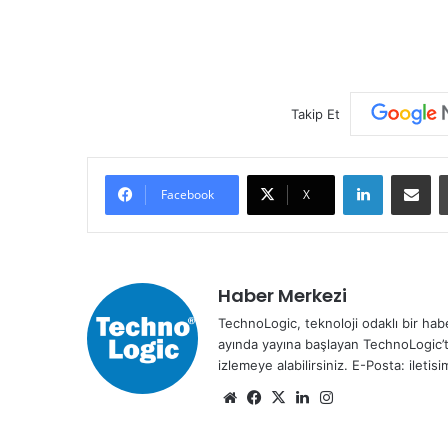
Takip Et
LinkedIn
E-Posta ile paylaş
Facebook
X
Haber Merkezi
TechnoLogic, teknoloji odaklı bir habe
ayında yayına başlayan TechnoLogic’t
izlemeye alabilirsiniz. E-Posta: ileti
We
Fa
X
Lin
Ins
b
ce
ke
tag
sit
bo
dIn
ra