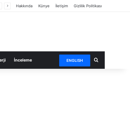
Hakkında
Künye
İletişim
Gizlilik Politikası
Arama yap ...
rji
İnceleme
ENGLISH