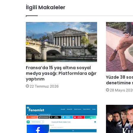
İlgili Makaleler
esi
ok
m
Fransa’da 15 yaş altına sosyal
medya yasağı: Platformlara ağır
Yüzde 38 so
yaptırım
denetimine 
22 Temmuz 2026
28 Mayıs 202