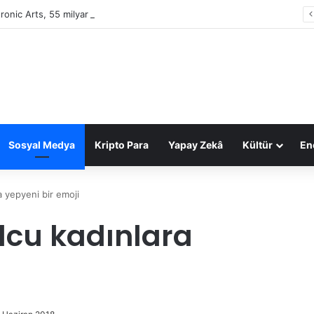
tronic Arts, 55 milyar dolarlık anlaşmayla Suudi Arabistan’ın oldu
Sosyal Medya
Kripto Para
Yapay Zekâ
Kültür
Ene
a yepyeni bir emoji
lcu kadınlara