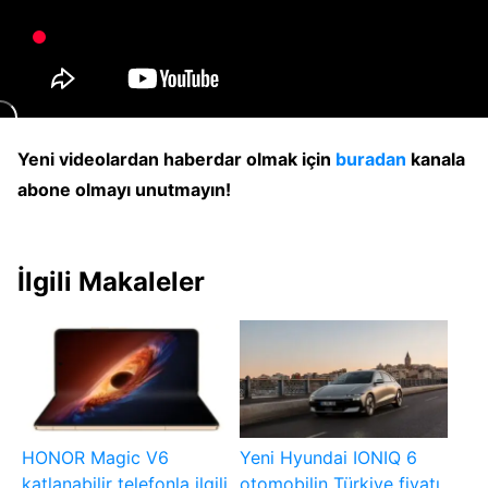
Yeni videolardan haberdar olmak için
buradan
kanala
abone olmayı unutmayın!
İlgili Makaleler
HONOR Magic V6
Yeni Hyundai IONIQ 6
katlanabilir telefonla ilgili
otomobilin Türkiye fiyatı