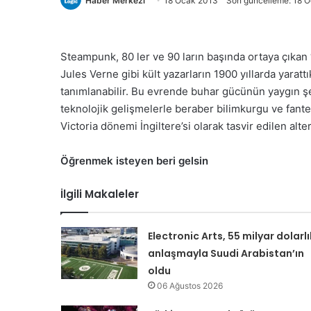
Haber Merkezi
18 Ocak 2013
Son güncelleme: 18 
Steampunk, 80 ler ve 90 ların başında ortaya çıkan “
Jules Verne gibi kült yazarların 1900 yıllarda yarattık
tanımlanabilir. Bu evrende buhar gücünün yaygın şeki
teknolojik gelişmelerle beraber bilimkurgu ve fantezi
Victoria dönemi İngiltere’si olarak tasvir edilen alter
Öğrenmek isteyen beri gelsin
İlgili Makaleler
Electronic Arts, 55 milyar dolarlı
anlaşmayla Suudi Arabistan’ın
oldu
06 Ağustos 2026