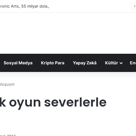
tronic Arts, 55 milyar dolarlık anlaşmayla Suudi Arabistan’ın oldu
Sosyal Medya
Kripto Para
Yapay Zekâ
Kültür
Ene
uluşuyor
k oyun severlerle