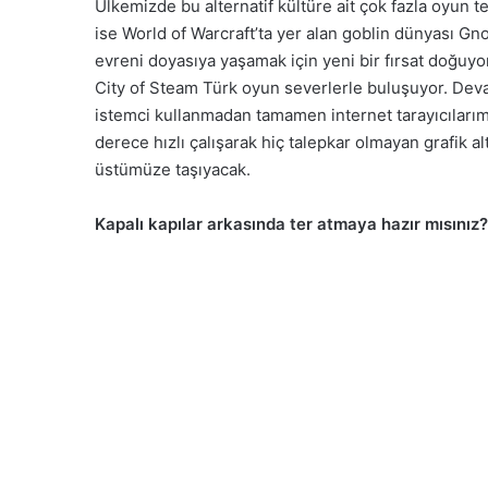
Ülkemizde bu alternatif kültüre ait çok fazla oyun 
ise World of Warcraft’ta yer alan goblin dünyası Gn
evreni doyasıya yaşamak için yeni bir fırsat doğuy
City of Steam Türk oyun severlerle buluşuyor. Deva
istemci kullanmadan tamamen internet tarayıcıları
derece hızlı çalışarak hiç talepkar olmayan grafik al
üstümüze taşıyacak.
Kapalı kapılar arkasında ter atmaya hazır mısınız?