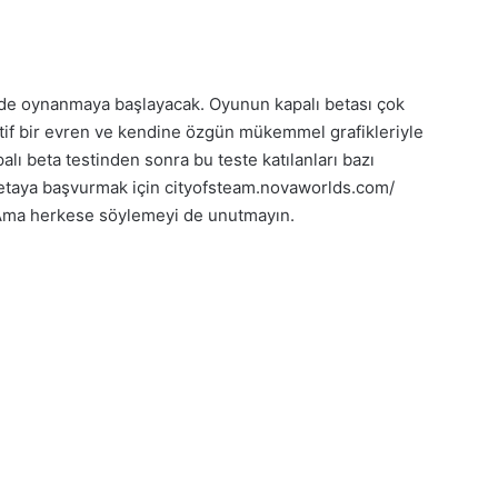
zde oynanmaya başlayacak. Oyunun kapalı betası çok
tif bir evren ve kendine özgün mükemmel grafikleriyle
alı beta testinden sonra bu teste katılanları bazı
ı betaya başvurmak için cityofsteam.novaworlds.com/
 Ama herkese söylemeyi de unutmayın.