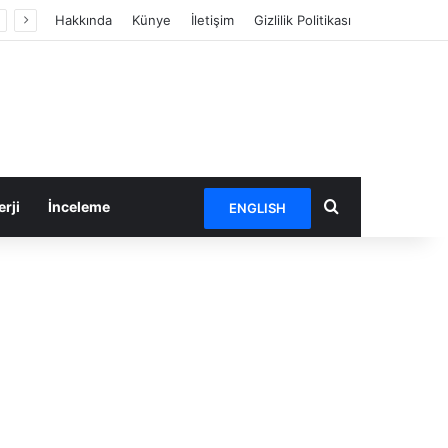
Hakkında
Künye
İletişim
Gizlilik Politikası
Arama yap ...
rji
İnceleme
ENGLISH