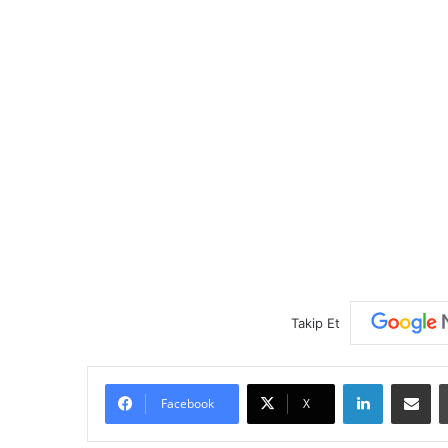
Takip Et
LinkedIn
E-Posta ile paylaş
Facebook
X