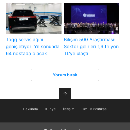
Togg servis ağını
Bilişim 500 Araştırması:
genişletiyor: Yıl sonunda
Sektör gelirleri 1,6 trilyon
64 noktada olacak
TL’ye ulaştı
Yorum bırak
↑
Hakkında
Künye
İletişim
Gizlilik Politikası