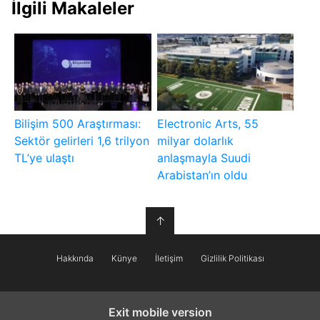
İlgili Makaleler
Bilişim 500 Araştırması:
Electronic Arts, 55
Sektör gelirleri 1,6 trilyon
milyar dolarlık
TL’ye ulaştı
anlaşmayla Suudi
Arabistan’ın oldu
↑
Hakkında
Künye
İletişim
Gizlilik Politikası
Exit mobile version