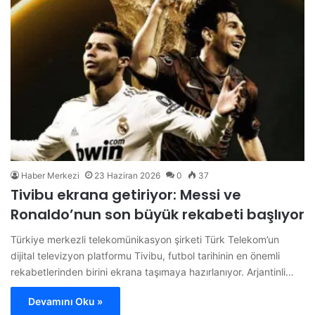
Haber Merkezi
23 Haziran 2026
0
37
Tivibu ekrana getiriyor: Messi ve
Ronaldo’nun son büyük rekabeti başlıyor
Türkiye merkezli telekomünikasyon şirketi Türk Telekom’un
dijital televizyon platformu Tivibu, futbol tarihinin en önemli
rekabetlerinden birini ekrana taşımaya hazırlanıyor. Arjantinli…
Devamını Oku »