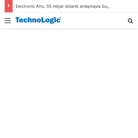
Electronic Arts, 55 milyar dolarlık anlaşmayla Suudi Arabistan’ın oldu
Menü
A