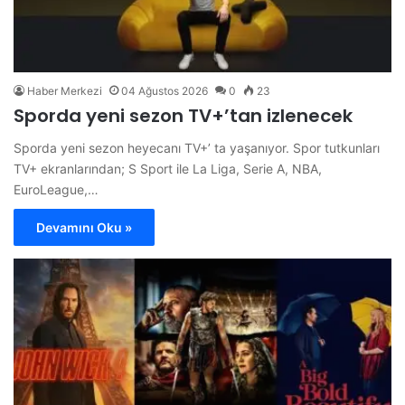
Haber Merkezi
04 Ağustos 2026
0
23
Sporda yeni sezon TV+’tan izlenecek
Sporda yeni sezon heyecanı TV+’ ta yaşanıyor. Spor tutkunları
TV+ ekranlarından; S Sport ile La Liga, Serie A, NBA,
EuroLeague,…
Devamını Oku »