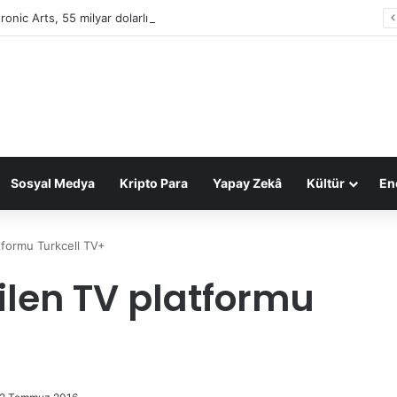
tronic Arts, 55 milyar dolarlık anlaşmayla Suudi Arabistan’ın oldu
Sosyal Medya
Kripto Para
Yapay Zekâ
Kültür
Ene
tformu Turkcell TV+
ilen TV platformu