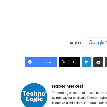
Takip Et
LinkedIn
E-Posta ile paylaş
Facebook
X
Haber Merkezi
TechnoLogic, teknoloji odaklı bir habe
ayında yayına başlayan TechnoLogic’t
izlemeye alabilirsiniz. E-Posta: ileti