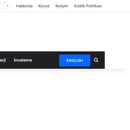
Hakkında
Künye
İletişim
Gizlilik Politikası
Arama yap ...
rji
İnceleme
ENGLISH