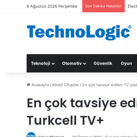
6 Ağustos 2026 Perşembe
Son Dakika Haberleri
Elec
Teknoloji
Otomotiv
Güvenlik
Oyun
Anasayfa
/
Mobil Cihazlar
/
En çok tavsiye edilen TV pla
En çok tavsiye ed
Turkcell TV+