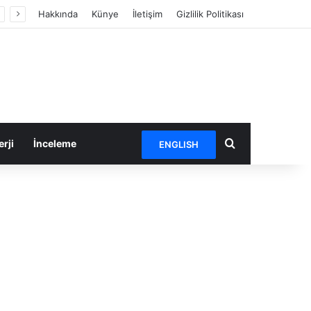
Hakkında
Künye
İletişim
Gizlilik Politikası
Arama yap ...
rji
İnceleme
ENGLISH