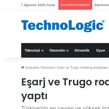
7 Ağustos 2026 Cuma
Son Dakika Haberleri
Electroni
Teknoloji
Otomotiv
Güvenlik
Oyun
Anasayfa
/
Ekonomi
/
Eşarj ve Trugo roaming anlaşması 
Eşarj ve Trugo r
yaptı
Türkiye’nin en yaygın ve yüksek hızl