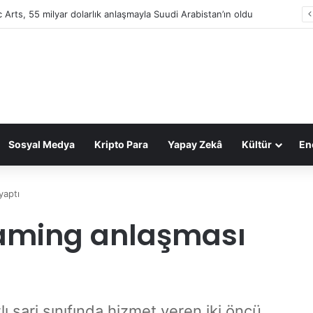
c Arts, 55 milyar dolarlık anlaşmayla Suudi Arabistan’ın oldu
Sosyal Medya
Kripto Para
Yapay Zekâ
Kültür
Ene
yaptı
oaming anlaşması
ı şarj sınıfında hizmet veren iki öncü