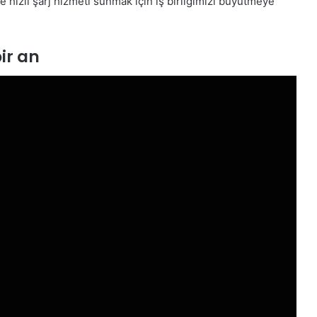
 ve hızlı şarj hizmeti sunmak için iş birliğimizi büyütmeye
bir an