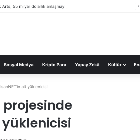
c Arts, 55 milyar dolarlık anlaşmayla Suudi Arabistan’ın oldu
Sosyal Medya
Kripto Para
Yapay Zekâ
Kültür
Ene
anNET’in alt yüklenicisi
 projesinde
 yüklenicisi