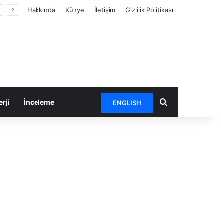
Hakkında
Künye
İletişim
Gizlilik Politikası
Arama yap ...
rji
İnceleme
ENGLISH