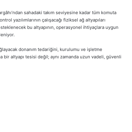
argâhı’ndan sahadaki takım seviyesine kadar tüm komuta
ntrol yazılımlarının çalışacağı fiziksel ağ altyapıları
esteklenecek bu altyapının, operasyonel ihtiyaçlara uygun
leniyor.
sağlayacak donanım tedariğini, kurulumu ve işletme
ca bir altyapı tesisi değil; aynı zamanda uzun vadeli, güvenli