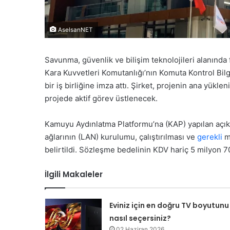
AselsanNET
Savunma, güvenlik ve bilişim teknolojileri alanında f
Kara Kuvvetleri Komutanlığı’nın Komuta Kontrol Bil
bir iş birliğine imza attı. Şirket, projenin ana yükl
projede aktif görev üstlenecek.
Kamuyu Aydınlatma Platformu’na (KAP) yapılan açık
ağlarının (LAN) kurulumu, çalıştırılması ve
gerekli
ma
belirtildi. Sözleşme bedelinin KDV hariç 5 milyon 70
İlgili Makaleler
Eviniz için en doğru TV boyutunu
nasıl seçersiniz?
02 Haziran 2026