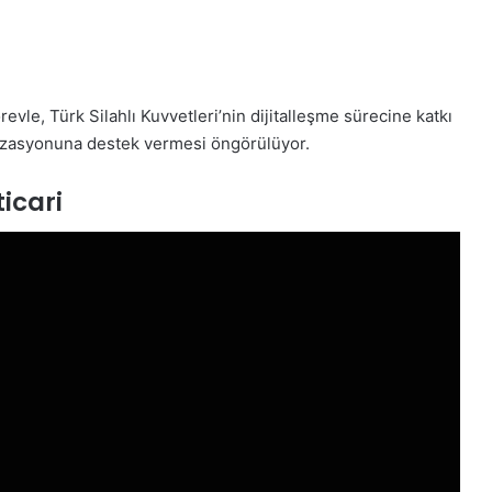
evle, Türk Silahlı Kuvvetleri’nin dijitalleşme sürecine katkı
nizasyonuna destek vermesi öngörülüyor.
icari