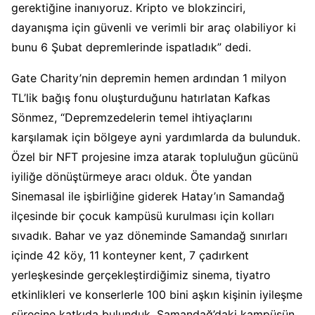
gerektiğine inanıyoruz. Kripto ve blokzinciri,
dayanışma için güvenli ve verimli bir araç olabiliyor ki
bunu 6 Şubat depremlerinde ispatladık” dedi.
Gate Charity’nin depremin hemen ardından 1 milyon
TL’lik bağış fonu oluşturduğunu hatırlatan Kafkas
Sönmez, “Depremzedelerin temel ihtiyaçlarını
karşılamak için bölgeye ayni yardımlarda da bulunduk.
Özel bir NFT projesine imza atarak topluluğun gücünü
iyiliğe dönüştürmeye aracı olduk. Öte yandan
Sinemasal ile işbirliğine giderek Hatay’ın Samandağ
ilçesinde bir çocuk kampüsü kurulması için kolları
sıvadık. Bahar ve yaz döneminde Samandağ sınırları
içinde 42 köy, 11 konteyner kent, 7 çadırkent
yerleşkesinde gerçekleştirdiğimiz sinema, tiyatro
etkinlikleri ve konserlerle 100 bini aşkın kişinin iyileşme
sürecine katkıda bulunduk. Samandağ’daki kampüsün