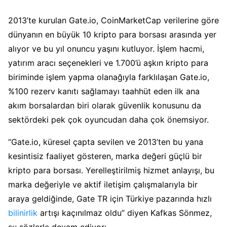
2013’te kurulan Gate.io, CoinMarketCap verilerine göre
dünyanın en büyük 10 kripto para borsası arasında yer
alıyor ve bu yıl onuncu yaşını kutluyor. İşlem hacmi,
yatırım aracı seçenekleri ve 1.700’ü aşkın kripto para
biriminde işlem yapma olanağıyla farklılaşan Gate.io,
%100 rezerv kanıtı sağlamayı taahhüt eden ilk ana
akım borsalardan biri olarak güvenlik konusunu da
sektördeki pek çok oyuncudan daha çok önemsiyor.
“Gate.io, küresel çapta sevilen ve 2013’ten bu yana
kesintisiz faaliyet gösteren, marka değeri güçlü bir
kripto para borsası. Yerelleştirilmiş hizmet anlayışı, bu
marka değeriyle ve aktif iletişim çalışmalarıyla bir
araya geldiğinde, Gate TR için Türkiye pazarında hızlı
bilinirlik
artışı kaçınılmaz oldu” diyen Kafkas Sönmez,
şu sözlerle devam ediyor: