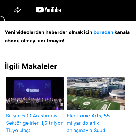
Yeni videolardan haberdar olmak için
buradan
kanala
abone olmayı unutmayın!
İlgili Makaleler
Bilişim 500 Araştırması:
Electronic Arts, 55
Sektör gelirleri 1,6 trilyon
milyar dolarlık
TL’ye ulaştı
anlaşmayla Suudi