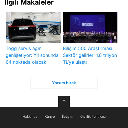
İlgili Makaleler
Togg servis ağını
Bilişim 500 Araştırması:
genişletiyor: Yıl sonunda
Sektör gelirleri 1,6 trilyon
64 noktada olacak
TL’ye ulaştı
Yorum bırak
↑
Hakkında
Künye
İletişim
Gizlilik Politikası