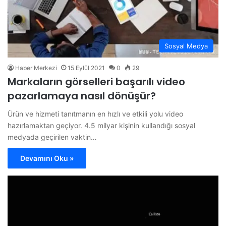
Sosyal Medya
Haber Merkezi
15 Eylül 2021
0
29
Markaların görselleri başarılı video
pazarlamaya nasıl dönüşür?
Ürün ve hizmeti tanıtmanın en hızlı ve etkili yolu video
hazırlamaktan geçiyor. 4.5 milyar kişinin kullandığı sosyal
medyada geçirilen vaktin…
Devamını Oku »