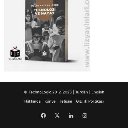
© TechnoLogic 2012-2026 |
Turkish
|
English
Hakkında
Künye
İletişim
Gizlilik Politikası
Facebook
X
LinkedIn
Instagram