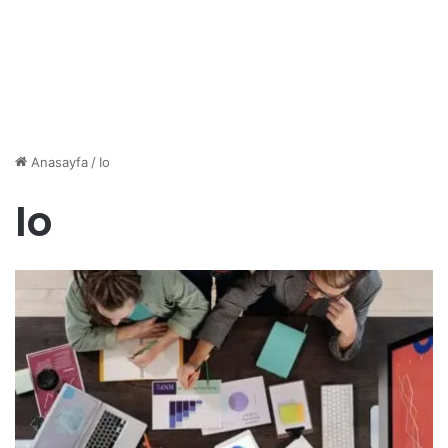
Anasayfa
/
Io
Io