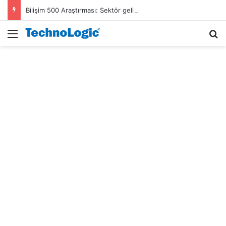
Bilişim 500 Araştırması: Sektör gelirleri 1,6 trilyon TL’ye ulaştı
Menü
A