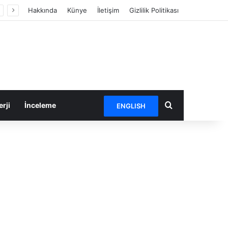
Hakkında
Künye
İletişim
Gizlilik Politikası
Arama yap ...
rji
İnceleme
ENGLISH