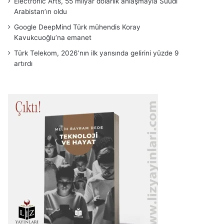
Electronic Arts, 55 milyar dolarlık anlaşmayla Suudi
Arabistan’ın oldu
Google DeepMind Türk mühendis Koray
Kavukcuoğlu’na emanet
Türk Telekom, 2026’nın ilk yarısında gelirini yüzde 9
artırdı