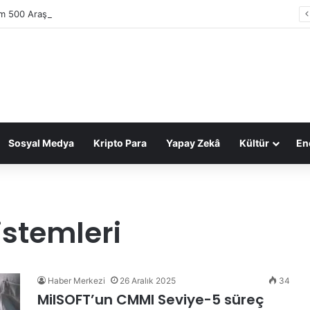
im 500 Araştırması: Sektör gelirleri 1,6 trilyon TL’ye ulaştı
Sosyal Medya
Kripto Para
Yapay Zekâ
Kültür
Ene
istemleri
Haber Merkezi
26 Aralık 2025
34
MilSOFT’un CMMI Seviye-5 süreç