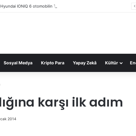
 Hyundai IONIQ 6 otomobilin Türkiye fiyatı belli oldu
Sosyal Medya
Kripto Para
Yapay Zekâ
Kültür
Ene
m
lığına karşı ilk adım
Ocak 2014