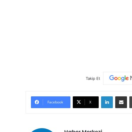
Takip Et
LinkedIn
E-Posta ile paylaş
Facebook
X
Haber Merkezi