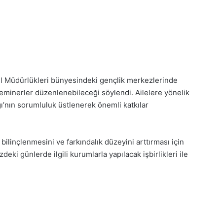
 İl Müdürlükleri bünyesindeki gençlik merkezlerinde
 seminerler düzenlenebileceği söylendi. Ailelere yönelik
ığı’nın sorumluluk üstlenerek önemli katkılar
ilinçlenmesini ve farkındalık düzeyini arttırması için
i günlerde ilgili kurumlarla yapılacak işbirlikleri ile