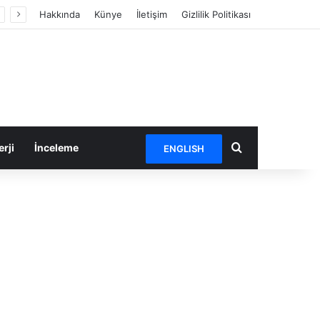
Hakkında
Künye
İletişim
Gizlilik Politikası
Arama yap ...
rji
İnceleme
ENGLISH