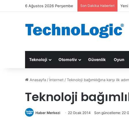
6 Ağustos 2026 Perşembe
Son Dakika Haberleri
Yeni
Teknoloji
Otomotiv
Güvenlik
Oyun
Anasayfa
/
İnternet
/
Teknoloji bağımlılığına karşı ilk adı
Teknoloji bağımlı
Haber Merkezi
22 Ocak 2014
Son güncelleme: 22 